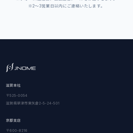
お客様ご本人から個人情報の開示、訂正、削除等のご請
※2〜3営業日以内にご連絡いたします。
求があった場合は、ご本人であることを確認のうえ、速
やかに対応いたします。
5. お問い合わせ窓口
個人情報の取り扱いに関するお問い合わせは、本フォー
ムまたは当社窓口までご連絡ください。
制定日：2024年1月1日
株式会社ジェイノーム
滋賀本社
〒525-0054
滋賀県草津市東矢倉2-5-24-501
京都支店
〒600-8216