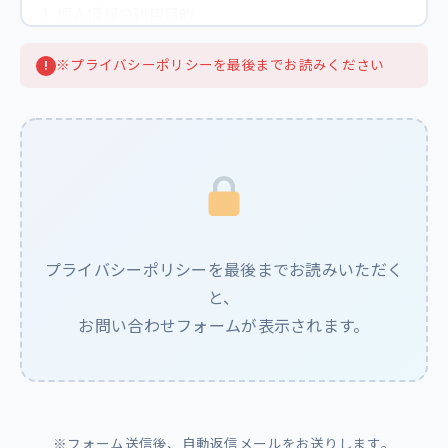
1. 個人情報の利用目的
お問い合わせへの回答・対応
※プライバシーポリシーを最後までお読みください
サービスに関するご案内・情報提供
サービス品質向上のための分析・調査
その他、上記に付随する業務
2. 個人情報の第三者提供
当社は、法令に基づく場合を除き、お客様の同意なく個
人情報を第三者に提供することはありません。
プライバシーポリシーを最後までお読みいただく
3. 個人情報の安全管理
と、
お問い合わせフォームが表示されます。
当社は、個人情報への不正アクセス、紛失、破壊、改ざ
んおよび漏洩等を防止するため、適切な安全管理措置を
講じます。
4. 個人情報の開示・訂正・削除
※フォーム送信後、自動返信メールをお送りします。